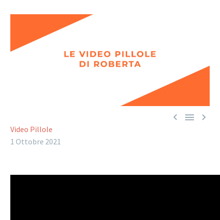



Video Pillole
1 Ottobre 2021